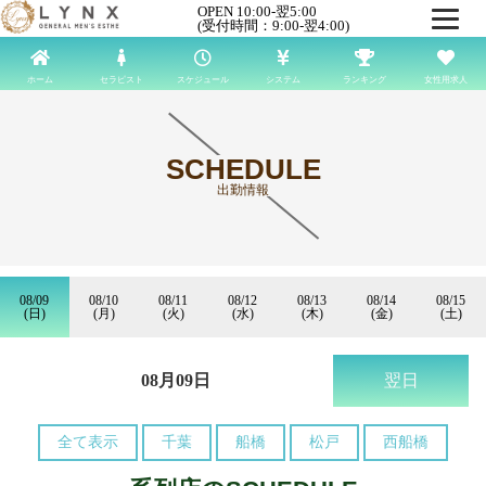
OPEN 10:00-翌5:00
(受付時間：9:00-翌4:00)
ホーム
セラピスト
スケジュール
システム
ランキング
女性用求人
SCHEDULE
出勤情報
08/09
08/10
08/11
08/12
08/13
08/14
08/15
(日)
(月)
(火)
(水)
(木)
(金)
(土)
08月09日
翌日
全て表示
千葉
船橋
松戸
西船橋