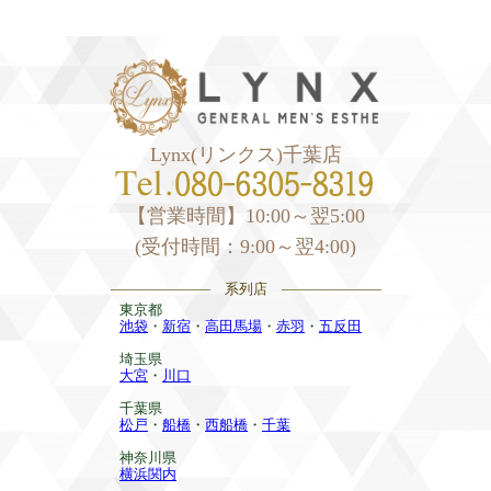
Lynx(リンクス)千葉店
【営業時間】10:00～翌5:00
(受付時間：9:00～翌4:00)
——————— 系列店 ———————
東京都
池袋
・
新宿
・
高田馬場
・
赤羽
・
五反田
埼玉県
大宮
・
川口
千葉県
松戸
・
船橋
・
西船橋
・
千葉
神奈川県
横浜関内